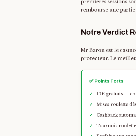
premières sessions son
rembourse une partie
Notre Verdict R
Mr Baron est le casino
protecteur. Le meilleu
✅ Points Forts
10€ gratuits — co
Mises roulette dè
Cashback automa
Tournois roulett