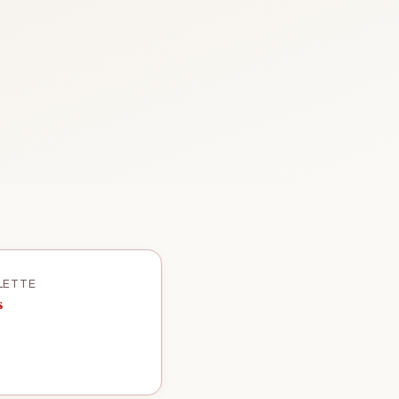
LETTE
s