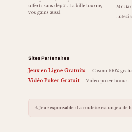
offerts sans dépôt. La bille tourne,
Mr Bar
vos gains aussi.
Lutecia
Sites Partenaires
Jeux en Ligne Gratuits
— Casino 100% gratui
Vidéo Poker Gratuit
— Vidéo poker bonus.
⚠️
Jeu responsable :
La roulette est un jeu de 