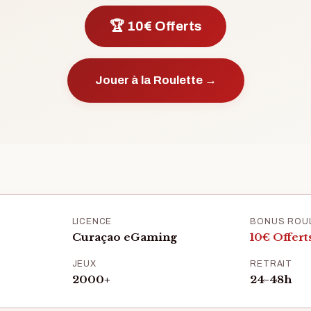
🏆 10€ Offerts
Jouer à la Roulette →
LICENCE
BONUS ROU
Curaçao eGaming
10€ Offert
JEUX
RETRAIT
2000+
24-48h