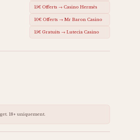
15€ Offerts → Casino Hermès
10€ Offerts → Mr Baron Casino
15€ Gratuits → Lutecia Casino
get. 18+ uniquement.