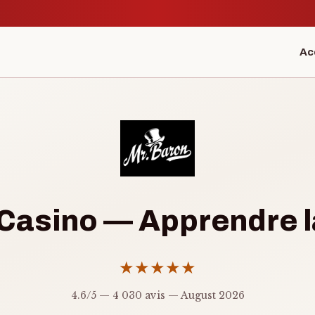
Ac
Casino — Apprendre l
★
★
★
★
★
4.6/5 — 4 030 avis — August 2026