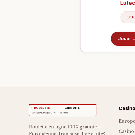
Lutec
15€
Jouer 
Casino
Europe
Roulette en ligne 100% gratuite —
Casino
Européenne, française, live et 60€